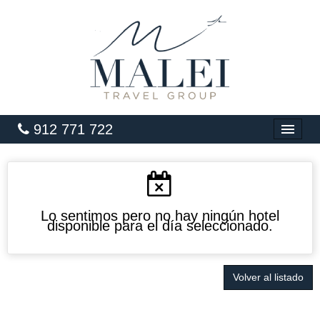
912 771 722
INICIO
HOTELES
VUELOS
Lo sentimos pero no hay ningún hotel
disponible para el día seleccionado.
CARIBE
PAQUETES
Volver al listado
LUNA DE MIEL