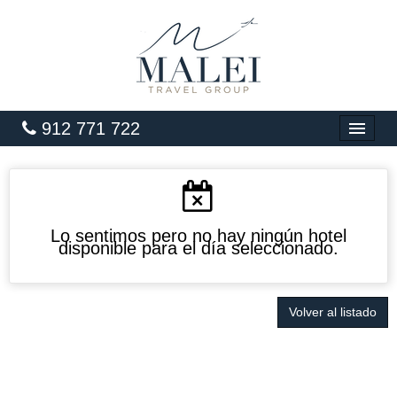
912 771 722
INICIO
HOTELES
VUELOS
Lo sentimos pero no hay ningún hotel
disponible para el día seleccionado.
CARIBE
PAQUETES
Volver al listado
LUNA DE MIEL
GRANDES VIAJES