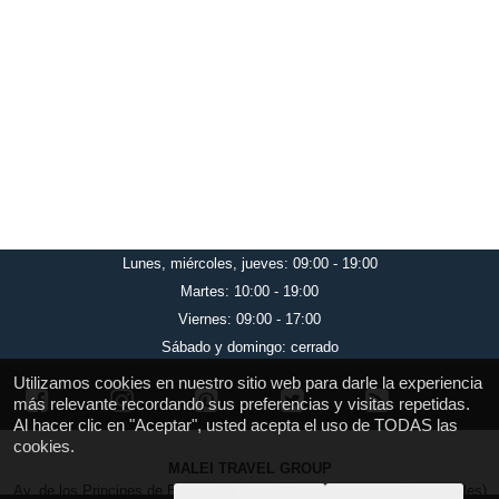
Lunes, miércoles, jueves: 09:00 - 19:00
Martes: 10:00 - 19:00
Viernes: 09:00 - 17:00
Sábado y domingo: cerrado
Utilizamos cookies en nuestro sitio web para darle la experiencia
más relevante recordando sus preferencias y visitas repetidas.
Al hacer clic en "Aceptar", usted acepta el uso de TODAS las
cookies.
MALEI TRAVEL GROUP
Av. de los Principes de España 24, local 13 (centro comercial Los Valles)