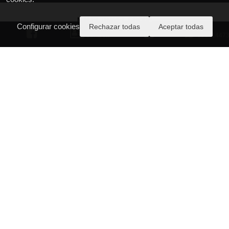
MALEI TRAVEL GROUP
Configurar cookies
Rechazar todas
Aceptar todas
Av. de los Principes de España 24, local 13 (centro comercial Los Valles)
Contacto
60341447
Coslada - Madrid, 28823
T.: 912 771 722
https://maleitravelgroup.com
info@maleitravelgroup.com
Quiénes Somos
Aviso Legal
Política de Privacidad
Política de Cookies
Contáctanos