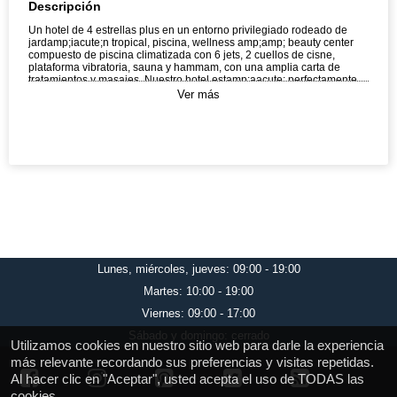
Descripción
Un hotel de 4 estrellas plus en un entorno privilegiado rodeado de
jardamp;iacute;n tropical, piscina, wellness amp;amp; beauty center
compuesto de piscina climatizada con 6 jets, 2 cuellos de cisne,
plataforma vibratoria, sauna y hammam, con una amplia carta de
tratamientos y masajes. Nuestro hotel estamp;aacute; perfectamente
ubicado tanto para quienes buscan aventuras como para aquellos que
Ver más
buscan una relajante visita al spa. A tan solo 15 minutos en coche de
la ciudad de Alicante y 23 minutos en coche del aeropuerto, no
encontraramp;aacute; mejor ubicaciamp;oacute;n para sus
vacaciones. Con una piscina cubierta climatizada, un spa boutique y
uno de los mejores campos de golf de la Costa Blanca justo a la vuelta
de la esquina, no encontraramp;aacute;s otra experiencia como la del
Hotel Bonalba. El hotel ofrece las mejores habitaciones. Cada
habitaciamp;oacute;n o suite es espaciosa, totalmente equipada con
aire acondicionado, baamp;ntilde;os de mamp;aacute;rmol y una
terraza con vistas al hermoso paisaje de la Costa Blanca.
Lunes, miércoles, jueves: 09:00 - 19:00
Martes: 10:00 - 19:00
Viernes: 09:00 - 17:00
Sábado y domingo: cerrado
Utilizamos cookies en nuestro sitio web para darle la experiencia
más relevante recordando sus preferencias y visitas repetidas.
Al hacer clic en "Aceptar", usted acepta el uso de TODAS las
cookies.