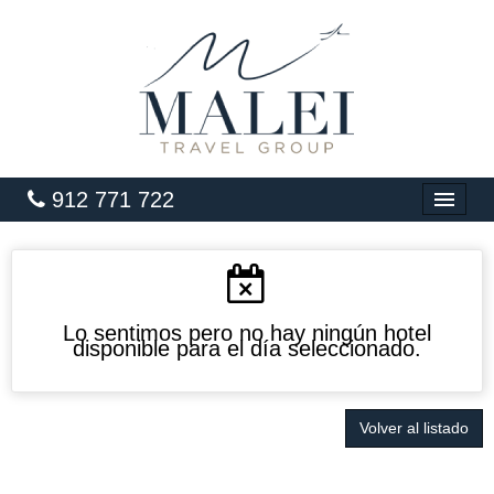
912 771 722
INICIO
HOTELES
VUELOS
Lo sentimos pero no hay ningún hotel
disponible para el día seleccionado.
CARIBE
PAQUETES
Volver al listado
LUNA DE MIEL