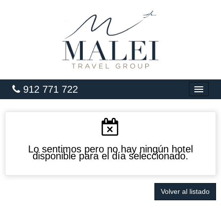
912 771 722
INICIO
HOTELES
VUELOS
Lo sentimos pero no hay ningún hotel
disponible para el día seleccionado.
CARIBE
PAQUETES
Volver al listado
LUNA DE MIEL