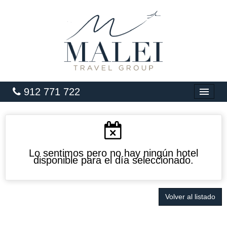
912 771 722
INICIO
HOTELES
VUELOS
Lo sentimos pero no hay ningún hotel
disponible para el día seleccionado.
CARIBE
PAQUETES
Volver al listado
LUNA DE MIEL