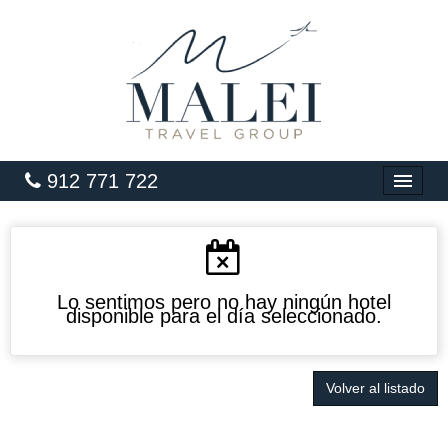
912 771 722
INICIO
HOTELES
VUELOS
Lo sentimos pero no hay ningún hotel
disponible para el día seleccionado.
CARIBE
PAQUETES
Volver al listado
LUNA DE MIEL