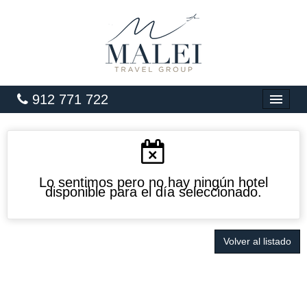
912 771 722
INICIO
HOTELES
VUELOS
Lo sentimos pero no hay ningún hotel
disponible para el día seleccionado.
CARIBE
PAQUETES
Volver al listado
LUNA DE MIEL
GRANDES VIAJES