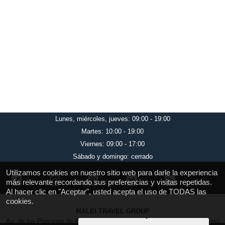
Lunes, miércoles, jueves: 09:00 - 19:00
Martes: 10:00 - 19:00
Viernes: 09:00 - 17:00
Sábado y domingo: cerrado
Utilizamos cookies en nuestro sitio web para darle la experiencia
más relevante recordando sus preferencias y visitas repetidas.
Al hacer clic en "Aceptar", usted acepta el uso de TODAS las
cookies.
MALEI TRAVEL GROUP
Av. de los Principes de España 24, local 13 (centro comercial Los Valles)