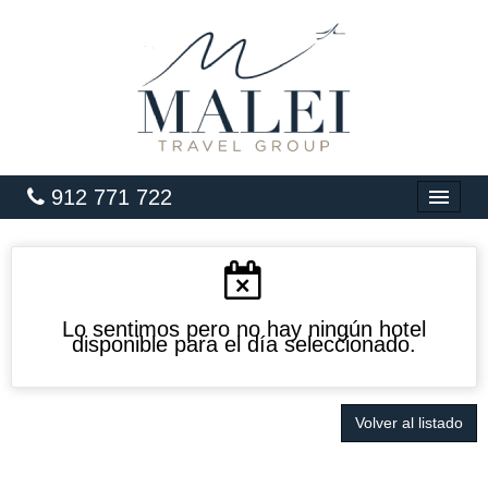
912 771 722
INICIO
HOTELES
VUELOS
Lo sentimos pero no hay ningún hotel
disponible para el día seleccionado.
CARIBE
PAQUETES
Volver al listado
LUNA DE MIEL