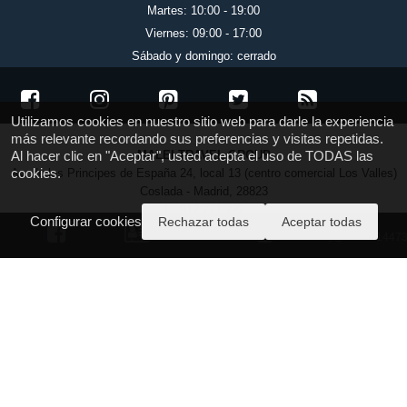
Martes: 10:00 - 19:00
Viernes: 09:00 - 17:00
Sábado y domingo: cerrado
Utilizamos cookies en nuestro sitio web para darle la experiencia
más relevante recordando sus preferencias y visitas repetidas.
Al hacer clic en "Aceptar", usted acepta el uso de TODAS las
MALEI TRAVEL GROUP
cookies.
Av. de los Principes de España 24, local 13 (centro comercial Los Valles)
Coslada - Madrid, 28823
T.: 912 771 722
Configurar cookies
Rechazar todas
Aceptar todas
https://maleitravelgroup.com
Contacto
60341447
info@maleitravelgroup.com