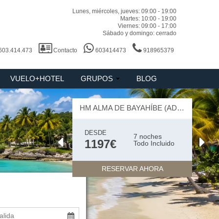
Lunes, miércoles, jueves: 09:00 - 19:00
Martes: 10:00 - 19:00
Viernes: 09:00 - 17:00
Sábado y domingo: cerrado
 603.414.473
Contacto
603414473
918965379
VUELO+HOTEL
GRUPOS
BLOG
HM ALMA DE BAYAHÍBE (ADULTS ONLY) 4 ESTRELLAS
DESDE
7 noches
1197€
Todo Incluido
RESERVAR AHORA