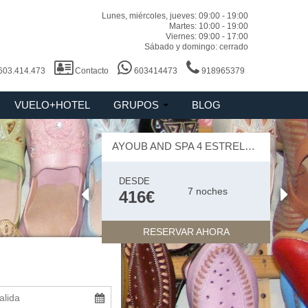
Lunes, miércoles, jueves: 09:00 - 19:00
Martes: 10:00 - 19:00
Viernes: 09:00 - 17:00
Sábado y domingo: cerrado
 603.414.473
Contacto
603414473
918965379
VUELO+HOTEL
GRUPOS
BLOG
AYOUB AND SPA 4 ESTRELLAS
DESDE
7 noches
416€
RESERVAR AHORA