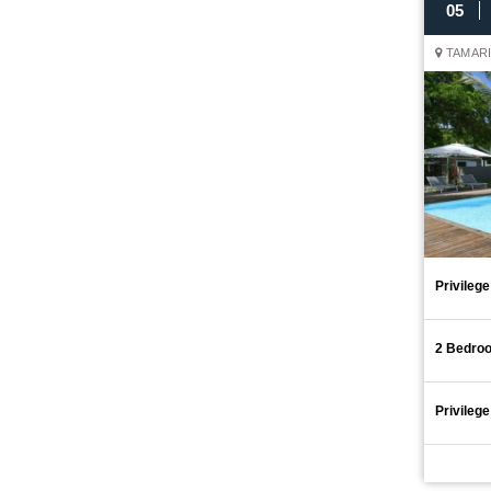
05
TAMARI
Privileg
2 Bedro
Privileg