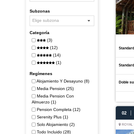
Subzonas
Elige subzona
Categoría
(3)
(12)
Standar
(14)
(1)
Standar
Regímenes
Alojamiento Y Desayuno (8)
Doble su
Media Pension (25)
Media Pension Con
Almuerzo (1)
Pension Completa (12)
02
Serenity Plus (1)
Solo Alojamiento (2)
ROYAL 
Todo Incluido (28)