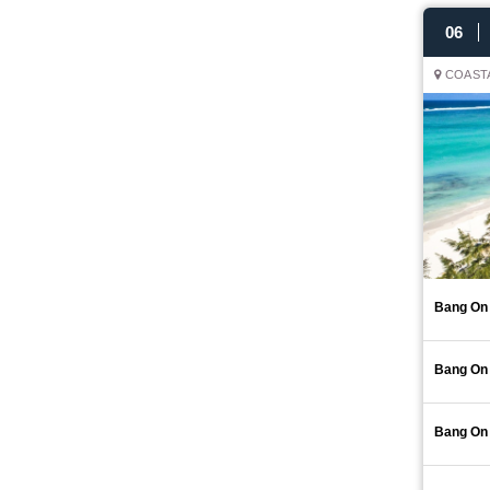
06
COASTA
Bang On
Bang On
Bang On