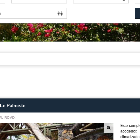
Le Palmiste
L ROAD,
Este comple
acogedor,
climatizado