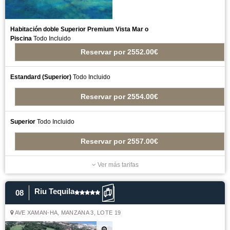
Habitación doble Superior Premium Vista Mar o
Piscina
Todo Incluido
Reservar
por
2552.00€
Estandard (Superior)
Todo Incluido
Reservar
por
2554.00€
Superior
Todo Incluido
Reservar
por
2557.00€
Ver más tarifas
Riu Tequila
08
AVE XAMAN-HA, MANZANA 3, LOTE 19