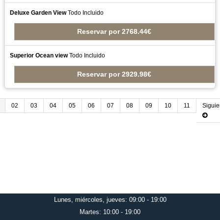
Deluxe Garden View
Todo Incluido
Reservar
por
2768.44€
Superior Ocean view
Todo Incluido
Reservar
por
2929.98€
02
03
04
05
06
07
08
09
10
11
Siguie
Lunes, miércoles, jueves: 09:00 - 19:00
Martes: 10:00 - 19:00