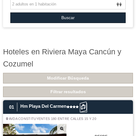
GRANDES VIAJES
VUELO+HOTEL
Buscar
GRUPOS
BLOG
Hoteles en Riviera Maya Cancún y
Cozumel
Modificar Búsqueda
Filtrar resultados
Hm Playa Del Carmen
01
AVDA CONSTITUYENTES 180 ENTRE CALLES 15 Y 20