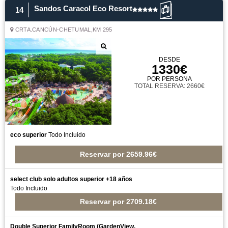
Sandos Caracol Eco Resort
14
CRTA.CANCÚN-CHETUMAL,KM 295
DESDE
1330€
POR PERSONA
TOTAL RESERVA: 2660€
eco superior
Todo Incluido
Reservar
por
2659.96€
select club solo adultos superior +18 años
Todo Incluido
Reservar
por
2709.18€
Double Superior FamilyRoom (GardenView,