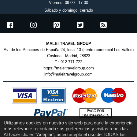
Viernes: 09:00 - 17:00
Sábado y domingo: cerrado
MALEI TRAVEL GROUP
Av. de los Principes de España 24, local 13 (centro comercial Los Valles)
Coslada - Madrid, 28823
T.: 912 771 722
https://maleitravelgroup.com
info@maleitravelgroup.com
Utilizamos cookies en nuestro sitio web para darle la experiencia
más relevante recordando sus preferencias y visitas repetidas.
Quiénes Somos
Al hacer clic en "Aceptar", usted acepta el uso de TODAS las