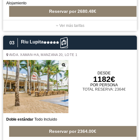
Alojamiento
Reservar
por
2680.48€
Ver más tarifas
Riu Lupita
03
AVDA. XAMAN-HA, MANZANA 20, LOTE 1
DESDE
1182€
POR PERSONA
TOTAL RESERVA: 2364€
Doble estándar
Todo Incluido
Reservar
por
2364.00€