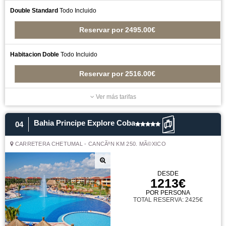
Double Standard
Todo Incluido
Reservar
por
2495.00€
Habitacion Doble
Todo Incluido
Reservar
por
2516.00€
Ver más tarifas
Bahia Principe Explore Coba
04
CARRETERA CHETUMAL - CANCÃºN KM 250. MÃ©XICO
DESDE
1213€
POR PERSONA
TOTAL RESERVA: 2425€