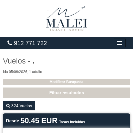
912 771 722
INICIO
Vuelos -
.
HOTELES
Ida 05/09/2026, 1 adulto
VUELOS
Modificar Búsqueda
CARIBE
Filtrar resultados
PAQUETES
324
Vuelos
LUNA DE MIEL
50.45 EUR
Desde
Tasas incluidas
GRANDES VIAJES